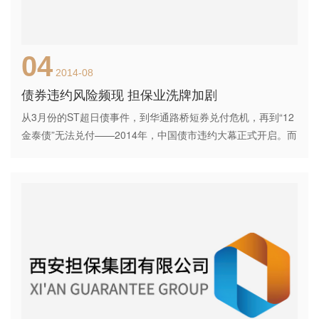
04
2014-08
债券违约风险频现 担保业洗牌加剧
从3月份的ST超日债事件，到华通路桥短券兑付危机，再到“12
金泰债”无法兑付——2014年，中国债市违约大幕正式开启。而
一系列债市违约案例的曝光，也将担保公司置于“放大镜”下，引
发了市场对信用风险的关注。 早在2012年，担保行业在不断萎
缩的业务量以及监管部门的清理整顿下，已经开始面临洗牌局
面。业内人士预计，今年担保行业将面临严峻的大洗牌过程，
只有少数具有国资背景的企业会在此轮优胜劣汰中胜出，预计
今年就将有超?