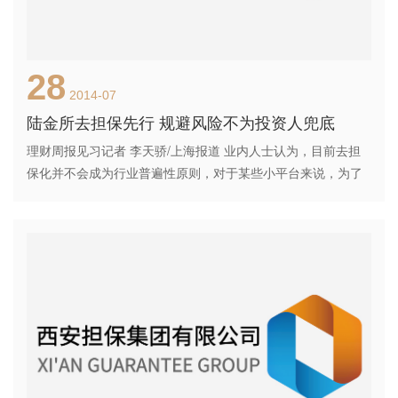
28
2014-07
陆金所去担保先行 规避风险不为投资人兜底
理财周报见习记者 李天骄/上海报道 业内人士认为，目前去担
保化并不会成为行业普遍性原则，对于某些小平台来说，为了
拓展市场及知名度，还须要提供担保。 依靠平安集团金字招牌
的P2P平台陆金所，已经走到了转型的边界线上。 近期，陆金
所官方却多次释放出信号，表示将逐步取消第三方担保。 在今
年5月于美国召开的第二届LendIt2014论坛上，陆金所副总经理
戴修宪曾明确表示：“未来陆金所P2P业务的发展规划拟逐步取
消第三方担保，采