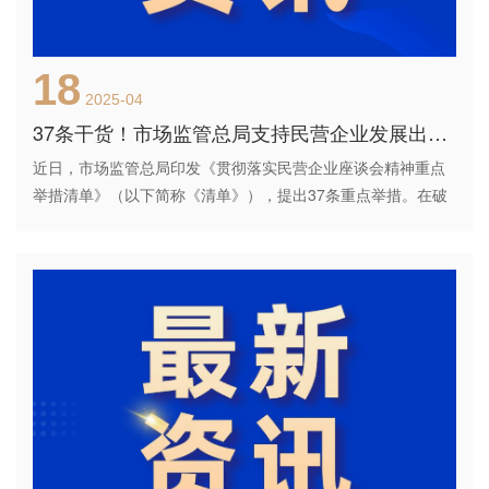
18
2025-04
37条干货！市场监管总局支持民营企业发展出实招（附一图读懂）
近日，市场监管总局印发《贯彻落实民营企业座谈会精神重点
举措清单》（以下简称《清单》），提出37条重点举措。在破
除壁垒、推动公平竞争方面，要推动实施《公平竞争审查条例
实施办法》，保障各类经营主体公平竞争。完善经营者集中监
管规则体系，从增强透...