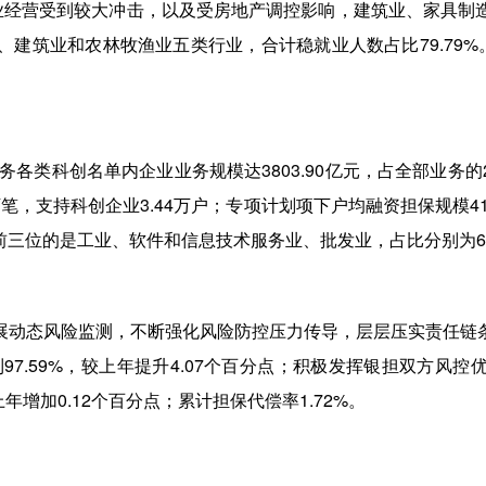
企业经营受到较大冲击，以及受房地产调控影响，建筑业、家具制
业和农林牧渔业五类行业，合计稳就业人数占比79.79%。其中
务各类科创名单内企业业务规模达3803.90亿元，占全部业务的
5万笔，支持科创企业3.44万户；专项计划项下户均融资担保规模41
前三位的是工业、软件和信息技术服务业、批发业，占比分别为69.06
展动态风险监测，不断强化风险防控压力传导，层层压实责任链
7.59%，较上年提升4.07个百分点；积极发挥银担双方风控
年增加0.12个百分点；累计担保代偿率1.72%。